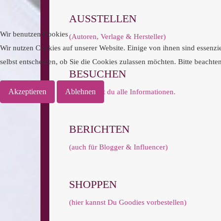
AUSSTELLEN
Wir benutzen Cookies
(Autoren, Verlage & Hersteller)
Wir nutzen Cookies auf unserer Website. Einige von ihnen sind essenzie
selbst entscheiden, ob Sie die Cookies zulassen möchten. Bitte beachte
BESUCHEN
Akzeptieren
Ablehnen
Hier findest du alle Informationen.
BERICHTEN
(auch für Blogger & Influencer)
SHOPPEN
(hier kannst Du Goodies vorbestellen)