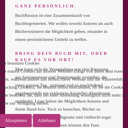
GANZ PERSÖNLICH.
BuchPassion ist eine Zusammenkunft von
Buchbegeisterten. Wir wollen sowohl Autoren als auch
Bücherwürmern die Möglichkeit geben, einander in
einem persönlicheren Umfeld zu treffen.
BRING DEIN BUCH MIT, ODER
KAUF ES VOR ORT!
Wir benutzen Cookies
Man kann sich die Veranstaltung wie eine Kreuzung
Wir nutzen Cookies auf unserer Website. Einige von ihnen sind essenzie
aus Autorenmesse und Signierstunde vorstellen, die
Seite, während andere uns helfen, diese Website und die Nutzererfahru
einen ganzen Tag, andauert und es anschließend
(Tracking Cookies). Sie können selbst entscheiden, ob Sie die Cookies
gegebenenfalls ein exklusives Aussteller-Abendessen
Bitte beachten Sie, dass bei einer Ablehnung womöglich nicht mehr alle
stattfindet. Leser haben die Möglichkeit Autoren and
Seite zur Verfügung stehen.
ihrem Stand bzw. Tisch zu besuchen, Bücher zu
kaufen, eine persönliche Signatur und vielleicht sogar
Akzeptieren
Ablehnen
ein Foto zu erhalten. Autoren können ihre Fans