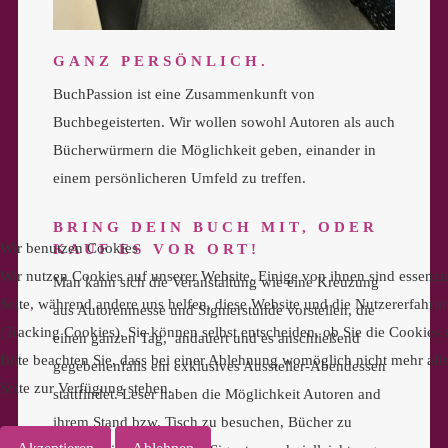
GANZ PERSÖNLICH.
BuchPassion ist eine Zusammenkunft von
Buchbegeisterten. Wir wollen sowohl Autoren als auch
Bücherwürmern die Möglichkeit geben, einander in
einem persönlicheren Umfeld zu treffen.
BRING DEIN BUCH MIT, ODER
Wir benutzen Cookies
KAUF ES VOR ORT!
Wir nutzen Cookies auf unserer Website. Einige von ihnen sind essenzie
Man kann sich die Veranstaltung wie eine Kreuzung
Seite, während andere uns helfen, diese Website und die Nutzererfahru
aus Autorenmesse und Signierstunde vorstellen, die
(Tracking Cookies). Sie können selbst entscheiden, ob Sie die Cookies
einen ganzen Tag, andauert und es anschließend
Bitte beachten Sie, dass bei einer Ablehnung womöglich nicht mehr alle
gegebenenfalls ein exklusives Aussteller-Abendessen
Seite zur Verfügung stehen.
stattfindet. Leser haben die Möglichkeit Autoren and
ihrem Stand bzw. Tisch zu besuchen, Bücher zu