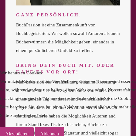
GANZ PERSÖNLICH.
BuchPassion ist eine Zusammenkunft von
Buchbegeisterten. Wir wollen sowohl Autoren als auch
Bücherwürmern die Möglichkeit geben, einander in
einem persönlicheren Umfeld zu treffen.
BRING DEIN BUCH MIT, ODER
KAUF ES VOR ORT!
Wir benutzen Cookies
Wir nutzen Cookies auf unserer Website. Einige von ihnen sind essenzie
Man kann sich die Veranstaltung wie eine Kreuzung
Seite, während andere uns helfen, diese Website und die Nutzererfahru
aus Autorenmesse und Signierstunde vorstellen, die
(Tracking Cookies). Sie können selbst entscheiden, ob Sie die Cookies
einen ganzen Tag, andauert und es anschließend
Bitte beachten Sie, dass bei einer Ablehnung womöglich nicht mehr alle
gegebenenfalls ein exklusives Aussteller-Abendessen
Seite zur Verfügung stehen.
stattfindet. Leser haben die Möglichkeit Autoren and
ihrem Stand bzw. Tisch zu besuchen, Bücher zu
kaufen, eine persönliche Signatur und vielleicht sogar
Akzeptieren
Ablehnen