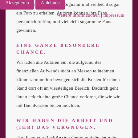
Akzeptieren
Ablehnen
kaufen, eine persönliche Signatur und vielleicht sogar
ein Foto zu erhalten. Autoren können ihre Fans
Weitere Informationen
|
Impressum
persönlich treffen, und vielleicht sogar neue Fans
gewinnen.
EINE GANZE BESONDERE
CHANCE.
Wir laden alle Autoren ein, die aufgrund des
finanziellen Aufwands nicht an Messen teilnehmen
können. Immerhin bewegen sich die Kosten für einen
Stand dort oft im vierstelligen Bereich. Dadurch geht
ihnen jedoch eine große Chance verloren, die wie wir
mit BuchPassion bieten möchten.
WIR HABEN DIE ARBEIT UND
(IHR) DAS VERGNÜGEN.
Das Team von BuchPassion übernimmt die gesamte