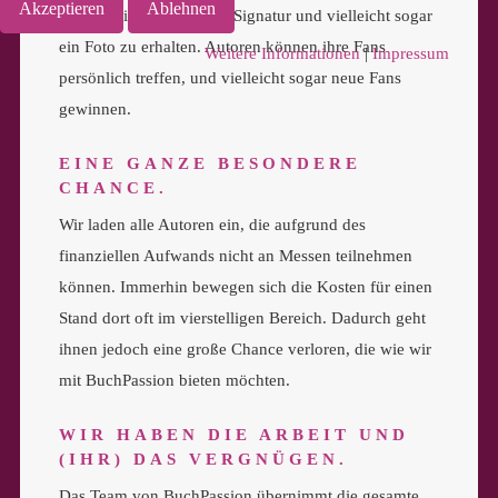
Akzeptieren
Ablehnen
kaufen, eine persönliche Signatur und vielleicht sogar
ein Foto zu erhalten. Autoren können ihre Fans
Weitere Informationen
|
Impressum
persönlich treffen, und vielleicht sogar neue Fans
gewinnen.
EINE GANZE BESONDERE
CHANCE.
Wir laden alle Autoren ein, die aufgrund des
finanziellen Aufwands nicht an Messen teilnehmen
können. Immerhin bewegen sich die Kosten für einen
Stand dort oft im vierstelligen Bereich. Dadurch geht
ihnen jedoch eine große Chance verloren, die wie wir
mit BuchPassion bieten möchten.
WIR HABEN DIE ARBEIT UND
(IHR) DAS VERGNÜGEN.
Das Team von BuchPassion übernimmt die gesamte