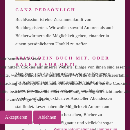
GANZ PERSÖNLICH.
BuchPassion ist eine Zusammenkunft von
Buchbegeisterten. Wir wollen sowohl Autoren als auch
Bücherwürmern die Möglichkeit geben, einander in
einem persönlicheren Umfeld zu treffen.
BRING DEIN BUCH MIT, ODER
Wir benutzen Cookies
KAUF ES VOR ORT!
Wir nutzen Cookies auf unserer Website. Einige von ihnen sind essenzie
Man kann sich die Veranstaltung wie eine Kreuzung
Seite, während andere uns helfen, diese Website und die Nutzererfahru
aus Autorenmesse und Signierstunde vorstellen, die
(Tracking Cookies). Sie können selbst entscheiden, ob Sie die Cookies
einen ganzen Tag, andauert und es anschließend
Bitte beachten Sie, dass bei einer Ablehnung womöglich nicht mehr alle
gegebenenfalls ein exklusives Aussteller-Abendessen
Seite zur Verfügung stehen.
stattfindet. Leser haben die Möglichkeit Autoren and
ihrem Stand bzw. Tisch zu besuchen, Bücher zu
Akzeptieren
Ablehnen
kaufen, eine persönliche Signatur und vielleicht sogar
Weitere Informationen
|
Impressum