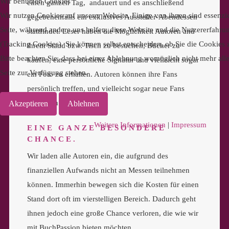
Wir benutzen Cookies
einen ganzen Tag, andauert und es anschließend
Wir nutzen Cookies auf unserer Website. Einige von ihnen sind essenzie
gegebenenfalls ein exklusives Aussteller-Abendessen
Seite, während andere uns helfen, diese Website und die Nutzererfahru
stattfindet. Leser haben die Möglichkeit Autoren and
(Tracking Cookies). Sie können selbst entscheiden, ob Sie die Cookies
ihrem Stand bzw. Tisch zu besuchen, Bücher zu
Bitte beachten Sie, dass bei einer Ablehnung womöglich nicht mehr alle
kaufen, eine persönliche Signatur und vielleicht sogar
Seite zur Verfügung stehen.
ein Foto zu erhalten. Autoren können ihre Fans
persönlich treffen, und vielleicht sogar neue Fans
gewinnen.
Akzeptieren
Ablehnen
Weitere Informationen
|
Impressum
EINE GANZE BESONDERE
CHANCE.
Wir laden alle Autoren ein, die aufgrund des
finanziellen Aufwands nicht an Messen teilnehmen
können. Immerhin bewegen sich die Kosten für einen
Stand dort oft im vierstelligen Bereich. Dadurch geht
ihnen jedoch eine große Chance verloren, die wie wir
mit BuchPassion bieten möchten.