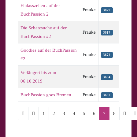
Einlasszeiten auf der
Frauke
3829
BuchPassion 2
Die Schatzsuche auf der
Frauke
3617
BuchPassion #2
Goodies auf der BuchPassion
Frauke
3674
#2
Verlängert bis zum
Frauke
3654
06.10.2019
BuchPassion goes Bremen
Frauke
3652
1
2
3
4
5
6
7
8
Seite 7 von 8