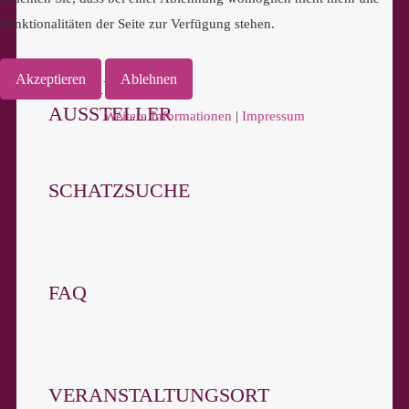
Funktionalitäten der Seite zur Verfügung stehen.
Akzeptieren
Ablehnen
ABLAUF ALS
AUSSTELLER
Weitere Informationen
|
Impressum
SCHATZSUCHE
FAQ
VERANSTALTUNGSORT