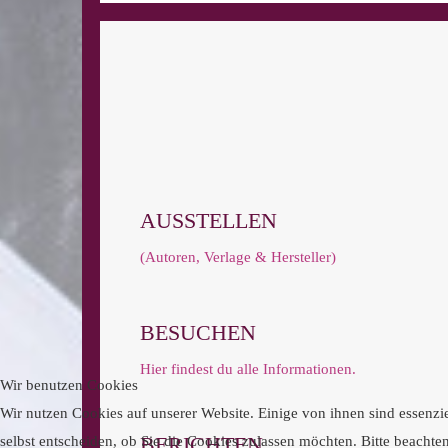
AUSSTELLEN
(Autoren, Verlage & Hersteller)
BESUCHEN
Hier findest du alle Informationen.
Wir benutzen Cookies
Wir nutzen Cookies auf unserer Website. Einige von ihnen sind essenzie
BERICHTEN
selbst entscheiden, ob Sie die Cookies zulassen möchten. Bitte beachte