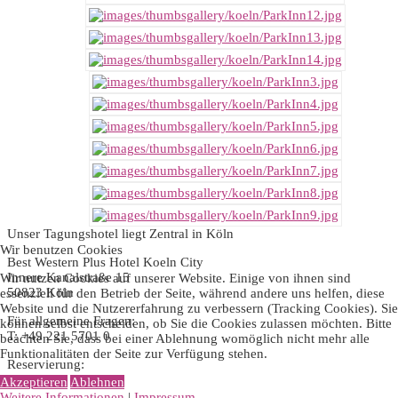
Unser Tagungshotel liegt Zentral in Köln
Wir benutzen Cookies
Best Western Plus Hotel Koeln City
Innere Kanalstraße 15
Wir nutzen Cookies auf unserer Website. Einige von ihnen sind
50823 Köln
essenziell für den Betrieb der Seite, während andere uns helfen, diese
Website und die Nutzererfahrung zu verbessern (Tracking Cookies). Sie
Für allgemeine Fragen:
können selbst entscheiden, ob Sie die Cookies zulassen möchten. Bitte
T: +49 221 5701 0
beachten Sie, dass bei einer Ablehnung womöglich nicht mehr alle
Funktionalitäten der Seite zur Verfügung stehen.
Reservierung:
T: +49 221 5701 920
Akzeptieren
Ablehnen
Weitere Informationen
|
Impressum