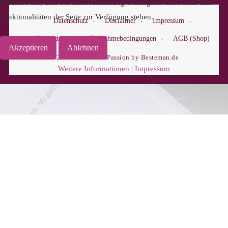
beachten Sie, dass bei einer Ablehnung womöglich nicht mehr alle
Funktionalitäten der Seite zur Verfügung stehen.
Datenschutz
Disclaimer
Impressum
Hausordnung
Teilnahmebedingungen
AGB (Shop)
Akzeptieren
Ablehnen
© 2018-2025 BuchPassion by Besteman.de
Weitere Informationen
|
Impressum